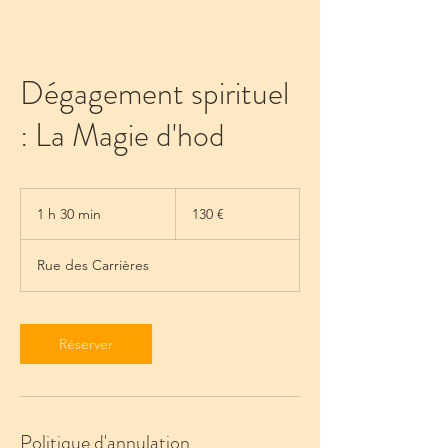
Dégagement spirituel
: La Magie d'hod
130
euros
1 h 30 min
1
130 €
3
0
Rue des Carrières
m
i
n
Réserver
Politique d'annulation