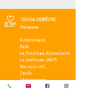
OLIVIA DEBIÈVRE
Thérapeute
Kinésiologie
Reiki
Le Profilage Alimentaire
La méthode JMV®
Qui suis-je?
Tarifs
Témoignages
Presse
Contact
Prise de RDV